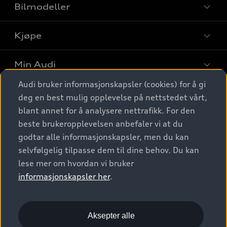
Bilmodeller
Kjøpe
Finn din Audi
Sammenlign bilmodeller
Min Audi
Kjøpshjelp
Elbiler
Audi bruker informasjonskapsler (cookies) for å gi
Biler på lager
Digitale tjenester
deg en best mulig opplevelse på nettstedet vårt,
Behold nybilfølelsen
SUV
Finn forhandler
blant annet for å analysere nettrafikk. For den
Garantert Audi Service
Stasjonsvogn
Audi Norge
beste brukeropplevelsen anbefaler vi at du
Audi digitale tjenester
Bestill prøvekjøring
godtar alle informasjonskapsler, men du kan
Audi Originalt tilbehør
Sportback
Audi connect
Kontakt forhandler
selvfølgelig tilpasse dem til dine behov. Du kan
Kundeservice
Verkstedtjenester
S/RS
lese mer om hvordan vi bruker
Functions on demand
Prislister
Audi Driving Experience
informasjonskapsler her
.
Konseptbiler og prototyper
Audi Charging
Leasing
Nyhetsbrev
© 2026 AUDI NORGE. All Rights Reserved.
Kom i gang med myAudi
Bilgarantier
Presse
Aksepter alle
Imprint
Ansvarserklæring
Personvern