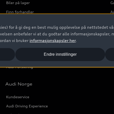
Biler på lager
Ga
Finn forhandler
Au
Bestill prøvekjøring
Ve
ies) for å gi deg en best mulig opplevelse på nettstedet vår
Kontakt forhandler
velsen anbefaler vi at du godtar alle informasjonskapsler, 
Prislister
vordan vi bruker
informasjonskapsler her
.
Leasing
Endre innstillinger
Bilgarantier
Audi Forsikring
Audi Norge
Kundeservice
Audi Driving Experience