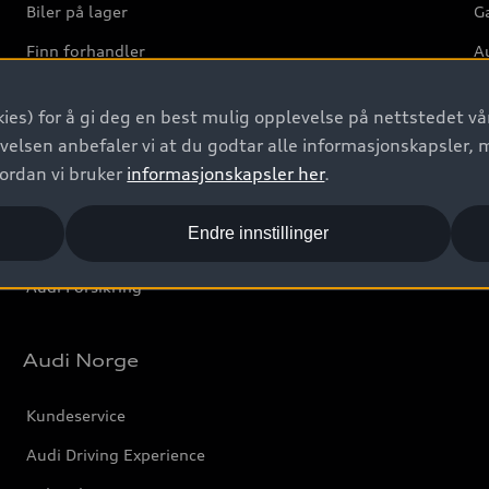
Biler på lager
Ga
Finn forhandler
Au
Bestill prøvekjøring
Ve
ies) for å gi deg en best mulig opplevelse på nettstedet vår
Kontakt forhandler
velsen anbefaler vi at du godtar alle informasjonskapsler, 
Prislister
vordan vi bruker
informasjonskapsler her
.
Leasing
Endre innstillinger
Bilgarantier
Audi Forsikring
Audi Norge
Kundeservice
Audi Driving Experience