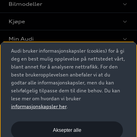
Bilmodeller
Kjøpe
Finn din Audi
Sammenlign bilmodeller
Min Audi
Kjøpshjelp
Elbiler
Audi bruker informasjonskapsler (cookies) for å gi
Biler på lager
Digitale tjenester
deg en best mulig opplevelse på nettstedet vårt,
Behold nybilfølelsen
SUV
Finn forhandler
blant annet for å analysere nettrafikk. For den
Garantert Audi Service
Stasjonsvogn
Audi Norge
beste brukeropplevelsen anbefaler vi at du
Audi digitale tjenester
Bestill prøvekjøring
godtar alle informasjonskapsler, men du kan
Audi Originalt tilbehør
Sportback
Audi connect
Kontakt forhandler
selvfølgelig tilpasse dem til dine behov. Du kan
Kundeservice
Verkstedtjenester
S/RS
lese mer om hvordan vi bruker
Functions on demand
Prislister
Audi Driving Experience
informasjonskapsler her
.
Konseptbiler og prototyper
Audi Charging
Leasing
Nyhetsbrev
© 2026 AUDI NORGE. All Rights Reserved.
Kom i gang med myAudi
Bilgarantier
Presse
Aksepter alle
Imprint
Ansvarserklæring
Personvern