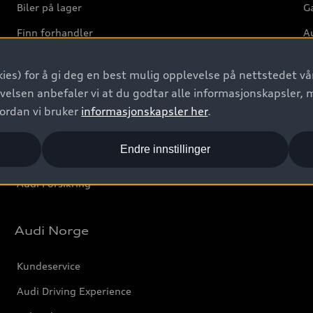
Biler på lager
Ga
Finn forhandler
Au
Bestill prøvekjøring
Ve
ies) for å gi deg en best mulig opplevelse på nettstedet vår
Kontakt forhandler
velsen anbefaler vi at du godtar alle informasjonskapsler, 
Prislister
vordan vi bruker
informasjonskapsler her
.
Leasing
Endre innstillinger
Bilgarantier
Audi Forsikring
Audi Norge
Kundeservice
Audi Driving Experience