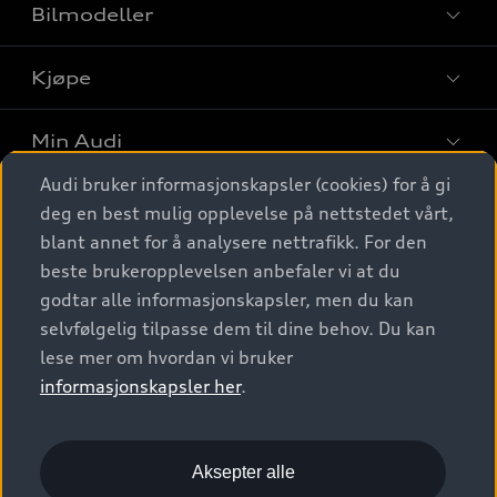
Bilmodeller
Kjøpe
Finn din Audi
Sammenlign bilmodeller
Min Audi
Kjøpshjelp
Elbiler
Audi bruker informasjonskapsler (cookies) for å gi
Biler på lager
Digitale tjenester
deg en best mulig opplevelse på nettstedet vårt,
Behold nybilfølelsen
SUV
Finn forhandler
blant annet for å analysere nettrafikk. For den
Garantert Audi Service
Stasjonsvogn
Audi Norge
beste brukeropplevelsen anbefaler vi at du
Audi digitale tjenester
Bestill prøvekjøring
godtar alle informasjonskapsler, men du kan
Audi Originalt tilbehør
Sportback
Audi connect
Kontakt forhandler
selvfølgelig tilpasse dem til dine behov. Du kan
Kundeservice
Verkstedtjenester
S/RS
lese mer om hvordan vi bruker
Functions on demand
Prislister
Audi Driving Experience
informasjonskapsler her
.
Konseptbiler og prototyper
Audi Charging
Leasing
Nyhetsbrev
© 2026 AUDI NORGE. All Rights Reserved.
Kom i gang med myAudi
Bilgarantier
Presse
Aksepter alle
Imprint
Ansvarserklæring
Personvern