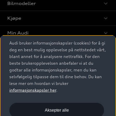
Bilmodeller
Kjøpe
Finn din Audi
Sammenlign bilmodeller
Min Audi
Kjøpshjelp
Elbiler
Audi bruker informasjonskapsler (cookies) for å gi
Biler på lager
Digitale tjenester
deg en best mulig opplevelse på nettstedet vårt,
Behold nybilfølelsen
SUV
Finn forhandler
blant annet for å analysere nettrafikk. For den
Garantert Audi Service
Stasjonsvogn
Audi Norge
beste brukeropplevelsen anbefaler vi at du
Audi digitale tjenester
Bestill prøvekjøring
godtar alle informasjonskapsler, men du kan
Audi Originalt tilbehør
Sportback
Audi connect
Kontakt forhandler
selvfølgelig tilpasse dem til dine behov. Du kan
Kundeservice
Verkstedtjenester
S/RS
lese mer om hvordan vi bruker
Functions on demand
Prislister
Audi Driving Experience
informasjonskapsler her
.
Konseptbiler og prototyper
Audi Charging
Leasing
Nyhetsbrev
© 2026 AUDI NORGE. All Rights Reserved.
Kom i gang med myAudi
Bilgarantier
Presse
Aksepter alle
Imprint
Ansvarserklæring
Personvern