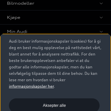
Bilmodeller
Kjøpe
Finn din Audi
Sammenlign bilmodeller
Min Audi
Kjøpshjelp
Elbiler
Audi bruker informasjonskapsler (cookies) for å gi
Biler på lager
Digitale tjenester
deg en best mulig opplevelse på nettstedet vårt,
Behold nybilfølelsen
SUV
Finn forhandler
blant annet for å analysere nettrafikk. For den
Garantert Audi Service
Stasjonsvogn
Audi Norge
beste brukeropplevelsen anbefaler vi at du
Audi digitale tjenester
Bestill prøvekjøring
godtar alle informasjonskapsler, men du kan
Audi Originalt tilbehør
Sportback
Audi connect
Kontakt forhandler
selvfølgelig tilpasse dem til dine behov. Du kan
Kundeservice
Verkstedtjenester
S/RS
lese mer om hvordan vi bruker
Functions on demand
Prislister
Audi Driving Experience
informasjonskapsler her
.
Konseptbiler og prototyper
Audi Charging
Leasing
Nyhetsbrev
© 2026 AUDI NORGE. All Rights Reserved.
Kom i gang med myAudi
Bilgarantier
Presse
Aksepter alle
Imprint
Ansvarserklæring
Personvern