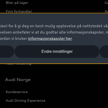
Biler på lager
Ga
Finn forhandler
Au
Bestill prøvekjøring
Ve
ies) for å gi deg en best mulig opplevelse på nettstedet vår
Kontakt forhandler
velsen anbefaler vi at du godtar alle informasjonskapsler, 
Prislister
vordan vi bruker
informasjonskapsler her
.
Leasing
Endre innstillinger
Bilgarantier
Audi Forsikring
Audi Norge
Kundeservice
Audi Driving Experience