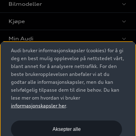
Bilmodeller
Kjøpe
Finn din Audi
Sammenlign bilmodeller
Min Audi
Kjøpshjelp
Elbiler
Audi bruker informasjonskapsler (cookies) for å gi
Biler på lager
Digitale tjenester
deg en best mulig opplevelse på nettstedet vårt,
Behold nybilfølelsen
SUV
Finn forhandler
blant annet for å analysere nettrafikk. For den
Garantert Audi Service
Stasjonsvogn
Audi Norge
beste brukeropplevelsen anbefaler vi at du
Audi digitale tjenester
Bestill prøvekjøring
godtar alle informasjonskapsler, men du kan
Audi Originalt tilbehør
Sportback
Audi connect
Kontakt forhandler
selvfølgelig tilpasse dem til dine behov. Du kan
Kundeservice
Verkstedtjenester
S/RS
lese mer om hvordan vi bruker
Functions on demand
Prislister
Audi Driving Experience
informasjonskapsler her
.
Konseptbiler og prototyper
Audi Charging
Leasing
Nyhetsbrev
© 2026 AUDI NORGE. All Rights Reserved.
Kom i gang med myAudi
Bilgarantier
Presse
Aksepter alle
Imprint
Ansvarserklæring
Personvern