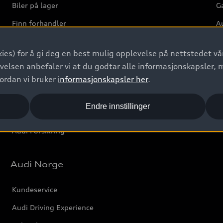
Biler på lager
Ga
Finn forhandler
Au
Bestill prøvekjøring
Ve
ies) for å gi deg en best mulig opplevelse på nettstedet vår
Kontakt forhandler
velsen anbefaler vi at du godtar alle informasjonskapsler, 
Prislister
vordan vi bruker
informasjonskapsler her
.
Leasing
Endre innstillinger
Bilgarantier
Audi Forsikring
Audi Norge
Kundeservice
Audi Driving Experience