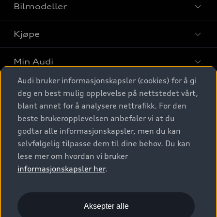
Bilmodeller
Kjøpe
Finn din Audi
Sammenlign bilmodeller
Min Audi
Kjøpshjelp
Elbiler
Audi bruker informasjonskapsler (cookies) for å gi
Biler på lager
Digitale tjenester
deg en best mulig opplevelse på nettstedet vårt,
Behold nybilfølelsen
SUV
Finn forhandler
blant annet for å analysere nettrafikk. For den
Garantert Audi Service
Stasjonsvogn
Audi Norge
beste brukeropplevelsen anbefaler vi at du
Audi digitale tjenester
Bestill prøvekjøring
godtar alle informasjonskapsler, men du kan
Audi Originalt tilbehør
Sportback
Audi connect
Kontakt forhandler
selvfølgelig tilpasse dem til dine behov. Du kan
Kundeservice
Verkstedtjenester
S/RS
lese mer om hvordan vi bruker
Functions on demand
Prislister
Audi Driving Experience
informasjonskapsler her
.
Konseptbiler og prototyper
Audi Charging
Leasing
Nyhetsbrev
© 2026 AUDI NORGE. All Rights Reserved.
Kom i gang med myAudi
Bilgarantier
Presse
Aksepter alle
Imprint
Ansvarserklæring
Personvern