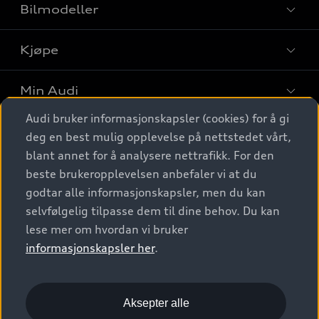
Bilmodeller
Kjøpe
Finn din Audi
Sammenlign bilmodeller
Min Audi
Kjøpshjelp
Elbiler
Audi bruker informasjonskapsler (cookies) for å gi
Biler på lager
Digitale tjenester
deg en best mulig opplevelse på nettstedet vårt,
Behold nybilfølelsen
SUV
Finn forhandler
blant annet for å analysere nettrafikk. For den
Garantert Audi Service
Stasjonsvogn
Audi Norge
beste brukeropplevelsen anbefaler vi at du
Audi digitale tjenester
Bestill prøvekjøring
godtar alle informasjonskapsler, men du kan
Audi Originalt tilbehør
Sportback
Audi connect
Kontakt forhandler
selvfølgelig tilpasse dem til dine behov. Du kan
Kundeservice
Verkstedtjenester
S/RS
lese mer om hvordan vi bruker
Functions on demand
Prislister
Audi Driving Experience
informasjonskapsler her
.
Konseptbiler og prototyper
Audi Charging
Leasing
Nyhetsbrev
© 2026 AUDI NORGE. All Rights Reserved.
Kom i gang med myAudi
Bilgarantier
Presse
Aksepter alle
Imprint
Ansvarserklæring
Personvern