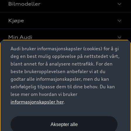
Bilmodeller
Kjøpe
Finn din Audi
Sammenlign bilmodeller
Min Audi
Kjøpshjelp
Elbiler
Audi bruker informasjonskapsler (cookies) for å gi
Biler på lager
Digitale tjenester
deg en best mulig opplevelse på nettstedet vårt,
Behold nybilfølelsen
SUV
Finn forhandler
blant annet for å analysere nettrafikk. For den
Garantert Audi Service
Stasjonsvogn
Audi Norge
beste brukeropplevelsen anbefaler vi at du
Audi digitale tjenester
Bestill prøvekjøring
godtar alle informasjonskapsler, men du kan
Audi Originalt tilbehør
Sportback
Audi connect
Kontakt forhandler
selvfølgelig tilpasse dem til dine behov. Du kan
Kundeservice
Verkstedtjenester
S/RS
lese mer om hvordan vi bruker
Functions on demand
Prislister
Audi Driving Experience
informasjonskapsler her
.
Konseptbiler og prototyper
Audi Charging
Leasing
Nyhetsbrev
© 2026 AUDI NORGE. All Rights Reserved.
Kom i gang med myAudi
Bilgarantier
Presse
Aksepter alle
Imprint
Ansvarserklæring
Personvern