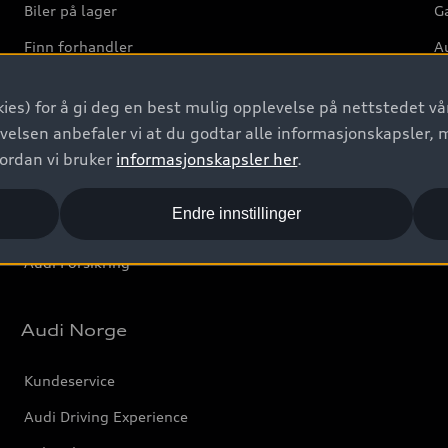
Biler på lager
Ga
Finn forhandler
Au
Bestill prøvekjøring
Ve
ies) for å gi deg en best mulig opplevelse på nettstedet vår
Kontakt forhandler
velsen anbefaler vi at du godtar alle informasjonskapsler, 
Prislister
vordan vi bruker
informasjonskapsler her
.
Leasing
Endre innstillinger
Bilgarantier
Audi Forsikring
Audi Norge
Kundeservice
Audi Driving Experience