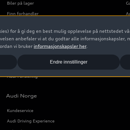
Biler på lager
Ga
Finn forhandler
Au
Bestill prøvekjøring
Ve
ies) for å gi deg en best mulig opplevelse på nettstedet vår
Kontakt forhandler
velsen anbefaler vi at du godtar alle informasjonskapsler, 
Prislister
vordan vi bruker
informasjonskapsler her
.
Leasing
Endre innstillinger
Bilgarantier
Audi Forsikring
Audi Norge
Kundeservice
Audi Driving Experience