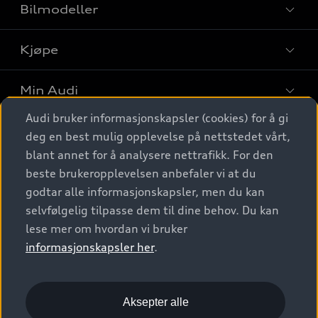
Bilmodeller
Kjøpe
Finn din Audi
Sammenlign bilmodeller
Min Audi
Kjøpshjelp
Elbiler
Audi bruker informasjonskapsler (cookies) for å gi
Biler på lager
Digitale tjenester
deg en best mulig opplevelse på nettstedet vårt,
Behold nybilfølelsen
SUV
Finn forhandler
blant annet for å analysere nettrafikk. For den
Garantert Audi Service
Stasjonsvogn
Audi Norge
beste brukeropplevelsen anbefaler vi at du
Audi digitale tjenester
Bestill prøvekjøring
godtar alle informasjonskapsler, men du kan
Audi Originalt tilbehør
Sportback
Audi connect
Kontakt forhandler
selvfølgelig tilpasse dem til dine behov. Du kan
Kundeservice
Verkstedtjenester
S/RS
lese mer om hvordan vi bruker
Functions on demand
Prislister
Audi Driving Experience
informasjonskapsler her
.
Konseptbiler og prototyper
Audi Charging
Leasing
Nyhetsbrev
© 2026 AUDI NORGE. All Rights Reserved.
Kom i gang med myAudi
Bilgarantier
Presse
Aksepter alle
Imprint
Ansvarserklæring
Personvern