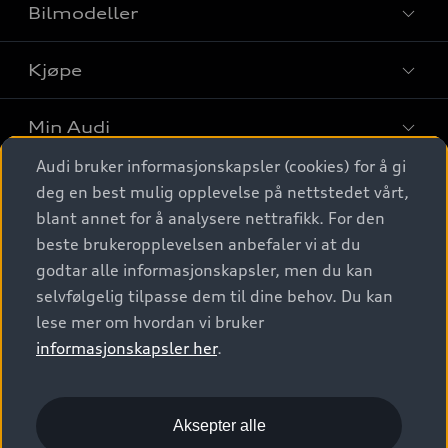
Bilmodeller
Kjøpe
Finn din Audi
Sammenlign bilmodeller
Min Audi
Kjøpshjelp
Elbiler
Audi bruker informasjonskapsler (cookies) for å gi
Biler på lager
Digitale tjenester
deg en best mulig opplevelse på nettstedet vårt,
Behold nybilfølelsen
SUV
Finn forhandler
blant annet for å analysere nettrafikk. For den
Garantert Audi Service
Stasjonsvogn
Audi Norge
beste brukeropplevelsen anbefaler vi at du
Audi digitale tjenester
Bestill prøvekjøring
godtar alle informasjonskapsler, men du kan
Audi Originalt tilbehør
Sportback
Audi connect
Kontakt forhandler
selvfølgelig tilpasse dem til dine behov. Du kan
Kundeservice
Verkstedtjenester
S/RS
lese mer om hvordan vi bruker
Functions on demand
Prislister
Audi Driving Experience
informasjonskapsler her
.
Konseptbiler og prototyper
Audi Charging
Leasing
Nyhetsbrev
© 2026 AUDI NORGE. All Rights Reserved.
Kom i gang med myAudi
Bilgarantier
Presse
Aksepter alle
Imprint
Ansvarserklæring
Personvern