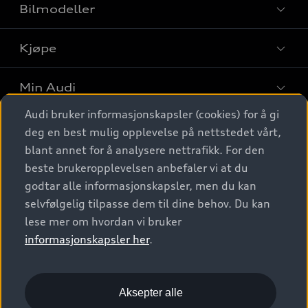
Bilmodeller
Kjøpe
Finn din Audi
Sammenlign bilmodeller
Min Audi
Kjøpshjelp
Elbiler
Audi bruker informasjonskapsler (cookies) for å gi
Biler på lager
Digitale tjenester
deg en best mulig opplevelse på nettstedet vårt,
Behold nybilfølelsen
SUV
Finn forhandler
blant annet for å analysere nettrafikk. For den
Garantert Audi Service
Stasjonsvogn
Audi Norge
beste brukeropplevelsen anbefaler vi at du
Audi digitale tjenester
Bestill prøvekjøring
godtar alle informasjonskapsler, men du kan
Audi Originalt tilbehør
Sportback
Audi connect
Kontakt forhandler
selvfølgelig tilpasse dem til dine behov. Du kan
Kundeservice
Verkstedtjenester
S/RS
lese mer om hvordan vi bruker
Functions on demand
Prislister
Audi Driving Experience
informasjonskapsler her
.
Konseptbiler og prototyper
Audi Charging
Leasing
Nyhetsbrev
© 2026 AUDI NORGE. All Rights Reserved.
Kom i gang med myAudi
Bilgarantier
Presse
Aksepter alle
Imprint
Ansvarserklæring
Personvern