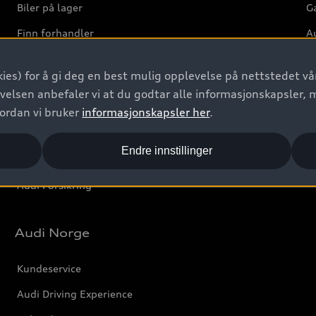
Biler på lager
Ga
Finn forhandler
Au
Bestill prøvekjøring
Ve
ies) for å gi deg en best mulig opplevelse på nettstedet vår
Kontakt forhandler
velsen anbefaler vi at du godtar alle informasjonskapsler, 
Prislister
vordan vi bruker
informasjonskapsler her
.
Leasing
Endre innstillinger
Bilgarantier
Audi Forsikring
Audi Norge
Kundeservice
Audi Driving Experience