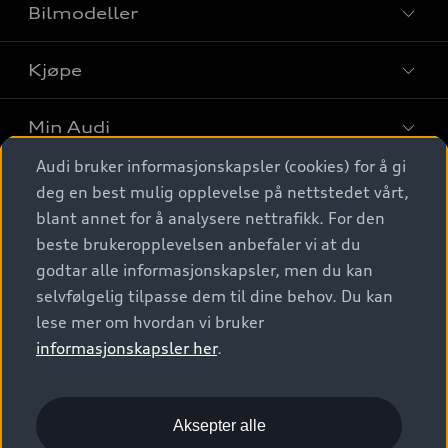
Bilmodeller
Kjøpe
Finn din Audi
Sammenlign bilmodeller
Min Audi
Kjøpshjelp
Elbiler
Audi bruker informasjonskapsler (cookies) for å gi
Biler på lager
Digitale tjenester
deg en best mulig opplevelse på nettstedet vårt,
Behold nybilfølelsen
SUV
Finn forhandler
blant annet for å analysere nettrafikk. For den
Garantert Audi Service
Stasjonsvogn
Audi Norge
beste brukeropplevelsen anbefaler vi at du
Audi digitale tjenester
Bestill prøvekjøring
godtar alle informasjonskapsler, men du kan
Audi Originalt tilbehør
Sportback
Audi connect
Kontakt forhandler
selvfølgelig tilpasse dem til dine behov. Du kan
Kundeservice
Verkstedtjenester
S/RS
lese mer om hvordan vi bruker
Functions on demand
Prislister
Audi Driving Experience
informasjonskapsler her
.
Konseptbiler og prototyper
Audi Charging
Leasing
Nyhetsbrev
© 2026 AUDI NORGE. All Rights Reserved.
Kom i gang med myAudi
Bilgarantier
Presse
Aksepter alle
Imprint
Ansvarserklæring
Personvern