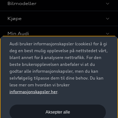
Bilmodeller
Kjøpe
Finn din Audi
Sammenlign bilmodeller
Min Audi
Kjøpshjelp
Elbiler
Audi bruker informasjonskapsler (cookies) for å gi
Biler på lager
Digitale tjenester
deg en best mulig opplevelse på nettstedet vårt,
Behold nybilfølelsen
SUV
Finn forhandler
blant annet for å analysere nettrafikk. For den
Garantert Audi Service
Stasjonsvogn
Audi Norge
beste brukeropplevelsen anbefaler vi at du
Audi digitale tjenester
Bestill prøvekjøring
godtar alle informasjonskapsler, men du kan
Audi Originalt tilbehør
Sportback
Audi connect
Kontakt forhandler
selvfølgelig tilpasse dem til dine behov. Du kan
Kundeservice
Verkstedtjenester
S/RS
lese mer om hvordan vi bruker
Functions on demand
Prislister
Audi Driving Experience
informasjonskapsler her
.
Konseptbiler og prototyper
Audi Charging
Leasing
Nyhetsbrev
© 2026 AUDI NORGE. All Rights Reserved.
Kom i gang med myAudi
Bilgarantier
Presse
Aksepter alle
Imprint
Ansvarserklæring
Personvern