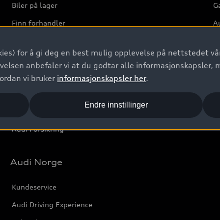
Biler på lager
Ga
Finn forhandler
Au
Bestill prøvekjøring
Ve
ies) for å gi deg en best mulig opplevelse på nettstedet vår
Kontakt forhandler
velsen anbefaler vi at du godtar alle informasjonskapsler, 
Prislister
vordan vi bruker
informasjonskapsler her
.
Leasing
Endre innstillinger
Bilgarantier
Audi Forsikring
Audi Norge
Kundeservice
Audi Driving Experience