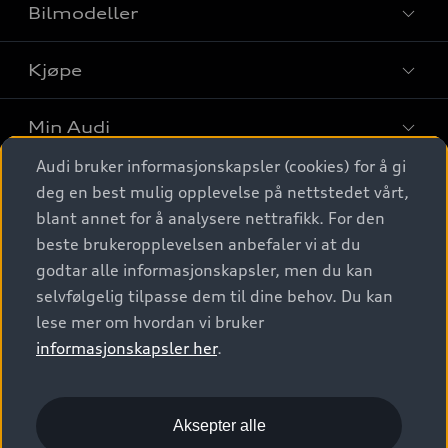
Bilmodeller
Kjøpe
Finn din Audi
Sammenlign bilmodeller
Min Audi
Kjøpshjelp
Elbiler
Audi bruker informasjonskapsler (cookies) for å gi
Biler på lager
Digitale tjenester
deg en best mulig opplevelse på nettstedet vårt,
Behold nybilfølelsen
SUV
Finn forhandler
blant annet for å analysere nettrafikk. For den
Garantert Audi Service
Stasjonsvogn
Audi Norge
beste brukeropplevelsen anbefaler vi at du
Audi digitale tjenester
Bestill prøvekjøring
godtar alle informasjonskapsler, men du kan
Audi Originalt tilbehør
Sportback
Audi connect
Kontakt forhandler
selvfølgelig tilpasse dem til dine behov. Du kan
Kundeservice
Verkstedtjenester
S/RS
lese mer om hvordan vi bruker
Functions on demand
Prislister
Audi Driving Experience
informasjonskapsler her
.
Konseptbiler og prototyper
Audi Charging
Leasing
Nyhetsbrev
© 2026 AUDI NORGE. All Rights Reserved.
Kom i gang med myAudi
Bilgarantier
Presse
Aksepter alle
Imprint
Ansvarserklæring
Personvern