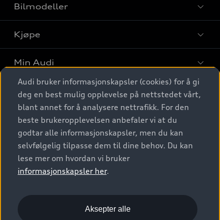
Bilmodeller
Kjøpe
Finn din Audi
Sammenlign bilmodeller
Min Audi
Kjøpshjelp
Elbiler
Audi bruker informasjonskapsler (cookies) for å gi
Biler på lager
Digitale tjenester
deg en best mulig opplevelse på nettstedet vårt,
Behold nybilfølelsen
SUV
Finn forhandler
blant annet for å analysere nettrafikk. For den
Garantert Audi Service
Stasjonsvogn
Audi Norge
beste brukeropplevelsen anbefaler vi at du
Audi digitale tjenester
Bestill prøvekjøring
godtar alle informasjonskapsler, men du kan
Audi Originalt tilbehør
Sportback
Audi connect
Kontakt forhandler
selvfølgelig tilpasse dem til dine behov. Du kan
Kundeservice
Verkstedtjenester
S/RS
lese mer om hvordan vi bruker
Functions on demand
Prislister
Audi Driving Experience
informasjonskapsler her
.
Konseptbiler og prototyper
Audi Charging
Leasing
Nyhetsbrev
© 2026 AUDI NORGE. All Rights Reserved.
Kom i gang med myAudi
Bilgarantier
Presse
Aksepter alle
Imprint
Ansvarserklæring
Personvern