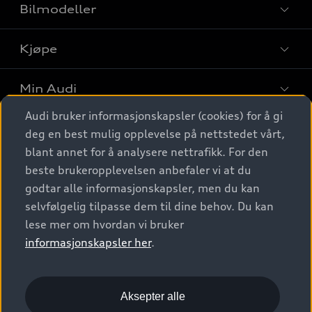
Bilmodeller
Kjøpe
Finn din Audi
Sammenlign bilmodeller
Min Audi
Kjøpshjelp
Elbiler
Audi bruker informasjonskapsler (cookies) for å gi
Biler på lager
Digitale tjenester
deg en best mulig opplevelse på nettstedet vårt,
Behold nybilfølelsen
SUV
Finn forhandler
blant annet for å analysere nettrafikk. For den
Garantert Audi Service
Stasjonsvogn
Audi Norge
beste brukeropplevelsen anbefaler vi at du
Audi digitale tjenester
Bestill prøvekjøring
godtar alle informasjonskapsler, men du kan
Audi Originalt tilbehør
Sportback
Audi connect
Kontakt forhandler
selvfølgelig tilpasse dem til dine behov. Du kan
Kundeservice
Verkstedtjenester
S/RS
lese mer om hvordan vi bruker
Functions on demand
Prislister
Audi Driving Experience
informasjonskapsler her
.
Konseptbiler og prototyper
Audi Charging
Leasing
Nyhetsbrev
© 2026 AUDI NORGE. All Rights Reserved.
Kom i gang med myAudi
Bilgarantier
Presse
Aksepter alle
Imprint
Ansvarserklæring
Personvern