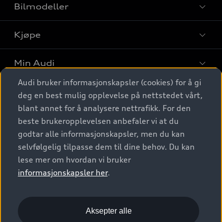
Bilmodeller
Kjøpe
Finn din Audi
Sammenlign bilmodeller
Min Audi
Kjøpshjelp
Elbiler
Audi bruker informasjonskapsler (cookies) for å gi
Biler på lager
Digitale tjenester
deg en best mulig opplevelse på nettstedet vårt,
Behold nybilfølelsen
SUV
Finn forhandler
blant annet for å analysere nettrafikk. For den
Garantert Audi Service
Stasjonsvogn
Audi Norge
beste brukeropplevelsen anbefaler vi at du
Audi digitale tjenester
Bestill prøvekjøring
godtar alle informasjonskapsler, men du kan
Audi Originalt tilbehør
Sportback
Audi connect
Kontakt forhandler
selvfølgelig tilpasse dem til dine behov. Du kan
Kundeservice
Verkstedtjenester
S/RS
lese mer om hvordan vi bruker
Functions on demand
Prislister
Audi Driving Experience
informasjonskapsler her
.
Konseptbiler og prototyper
Audi Charging
Leasing
Nyhetsbrev
© 2026 AUDI NORGE. All Rights Reserved.
Kom i gang med myAudi
Bilgarantier
Presse
Aksepter alle
Imprint
Ansvarserklæring
Personvern