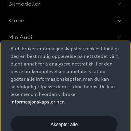
Bilmodeller
Kjøpe
Finn din Audi
Sammenlign bilmodeller
Min Audi
Kjøpshjelp
Elbiler
Audi bruker informasjonskapsler (cookies) for å gi
Biler på lager
Digitale tjenester
deg en best mulig opplevelse på nettstedet vårt,
Behold nybilfølelsen
SUV
Finn forhandler
blant annet for å analysere nettrafikk. For den
Garantert Audi Service
Stasjonsvogn
Audi Norge
beste brukeropplevelsen anbefaler vi at du
Audi digitale tjenester
Bestill prøvekjøring
godtar alle informasjonskapsler, men du kan
Audi Originalt tilbehør
Sportback
Audi connect
Kontakt forhandler
selvfølgelig tilpasse dem til dine behov. Du kan
Kundeservice
Verkstedtjenester
S/RS
lese mer om hvordan vi bruker
Functions on demand
Prislister
Audi Driving Experience
informasjonskapsler her
.
Konseptbiler og prototyper
Audi Charging
Leasing
Nyhetsbrev
© 2026 AUDI NORGE. All Rights Reserved.
Kom i gang med myAudi
Bilgarantier
Presse
Aksepter alle
Imprint
Ansvarserklæring
Personvern