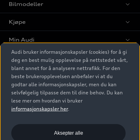
Bilmodeller
Kjøpe
Finn din Audi
Sammenlign bilmodeller
Min Audi
Kjøpshjelp
Elbiler
Audi bruker informasjonskapsler (cookies) for å gi
Biler på lager
Digitale tjenester
deg en best mulig opplevelse på nettstedet vårt,
Behold nybilfølelsen
SUV
Finn forhandler
blant annet for å analysere nettrafikk. For den
Garantert Audi Service
Stasjonsvogn
Audi Norge
beste brukeropplevelsen anbefaler vi at du
Audi digitale tjenester
Bestill prøvekjøring
godtar alle informasjonskapsler, men du kan
Audi Originalt tilbehør
Sportback
Audi connect
Kontakt forhandler
selvfølgelig tilpasse dem til dine behov. Du kan
Kundeservice
Verkstedtjenester
S/RS
lese mer om hvordan vi bruker
Functions on demand
Prislister
Audi Driving Experience
informasjonskapsler her
.
Konseptbiler og prototyper
Audi Charging
Leasing
Nyhetsbrev
© 2026 AUDI NORGE. All Rights Reserved.
Kom i gang med myAudi
Bilgarantier
Presse
Aksepter alle
Imprint
Ansvarserklæring
Personvern