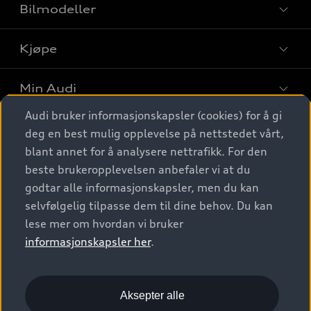
Bilmodeller
Kjøpe
Finn din Audi
Sammenlign bilmodeller
Min Audi
Kjøpshjelp
Elbiler
Audi bruker informasjonskapsler (cookies) for å gi
Biler på lager
Digitale tjenester
deg en best mulig opplevelse på nettstedet vårt,
Behold nybilfølelsen
SUV
Finn forhandler
blant annet for å analysere nettrafikk. For den
Garantert Audi Service
Stasjonsvogn
Audi Norge
beste brukeropplevelsen anbefaler vi at du
Audi digitale tjenester
Bestill prøvekjøring
godtar alle informasjonskapsler, men du kan
Audi Originalt tilbehør
Sportback
Audi connect
Kontakt forhandler
selvfølgelig tilpasse dem til dine behov. Du kan
Kundeservice
Verkstedtjenester
S/RS
lese mer om hvordan vi bruker
Functions on demand
Prislister
Audi Driving Experience
informasjonskapsler her
.
Konseptbiler og prototyper
Audi Charging
Leasing
Nyhetsbrev
© 2026 AUDI NORGE. All Rights Reserved.
Kom i gang med myAudi
Bilgarantier
Presse
Aksepter alle
Imprint
Ansvarserklæring
Personvern