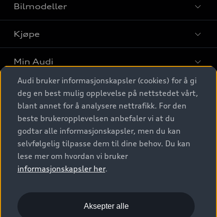
Bilmodeller
Kjøpe
Finn din Audi
Sammenlign bilmodeller
Min Audi
Kjøpshjelp
Elbiler
Audi bruker informasjonskapsler (cookies) for å gi
Biler på lager
Digitale tjenester
deg en best mulig opplevelse på nettstedet vårt,
Behold nybilfølelsen
SUV
Finn forhandler
blant annet for å analysere nettrafikk. For den
Garantert Audi Service
Stasjonsvogn
Audi Norge
beste brukeropplevelsen anbefaler vi at du
Audi digitale tjenester
Bestill prøvekjøring
godtar alle informasjonskapsler, men du kan
Audi Originalt tilbehør
Sportback
Audi connect
Kontakt forhandler
selvfølgelig tilpasse dem til dine behov. Du kan
Kundeservice
Verkstedtjenester
S/RS
lese mer om hvordan vi bruker
Functions on demand
Prislister
Audi Driving Experience
informasjonskapsler her
.
Konseptbiler og prototyper
Audi Charging
Leasing
Nyhetsbrev
© 2026 AUDI NORGE. All Rights Reserved.
Kom i gang med myAudi
Bilgarantier
Presse
Aksepter alle
Imprint
Ansvarserklæring
Personvern