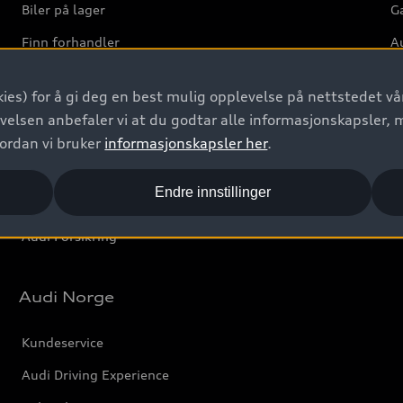
Biler på lager
Ga
Finn forhandler
Au
Bestill prøvekjøring
Ve
ies) for å gi deg en best mulig opplevelse på nettstedet vår
Kontakt forhandler
velsen anbefaler vi at du godtar alle informasjonskapsler, 
Prislister
vordan vi bruker
informasjonskapsler her
.
Leasing
Endre innstillinger
Bilgarantier
Audi Forsikring
Audi Norge
Kundeservice
Audi Driving Experience