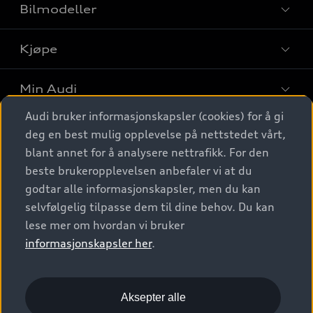
Bilmodeller
Kjøpe
Finn din Audi
Sammenlign bilmodeller
Min Audi
Kjøpshjelp
Elbiler
Audi bruker informasjonskapsler (cookies) for å gi
Biler på lager
Digitale tjenester
deg en best mulig opplevelse på nettstedet vårt,
Behold nybilfølelsen
SUV
Finn forhandler
blant annet for å analysere nettrafikk. For den
Garantert Audi Service
Stasjonsvogn
Audi Norge
beste brukeropplevelsen anbefaler vi at du
Audi digitale tjenester
Bestill prøvekjøring
godtar alle informasjonskapsler, men du kan
Audi Originalt tilbehør
Sportback
Audi connect
Kontakt forhandler
selvfølgelig tilpasse dem til dine behov. Du kan
Kundeservice
Verkstedtjenester
S/RS
lese mer om hvordan vi bruker
Functions on demand
Prislister
Audi Driving Experience
informasjonskapsler her
.
Konseptbiler og prototyper
Audi Charging
Leasing
Nyhetsbrev
© 2026 AUDI NORGE. All Rights Reserved.
Kom i gang med myAudi
Bilgarantier
Presse
Aksepter alle
Imprint
Ansvarserklæring
Personvern