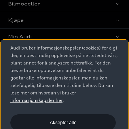
Bilmodeller
Kjøpe
Finn din Audi
Sammenlign bilmodeller
Min Audi
Kjøpshjelp
Elbiler
Audi bruker informasjonskapsler (cookies) for å gi
Biler på lager
Digitale tjenester
deg en best mulig opplevelse på nettstedet vårt,
Behold nybilfølelsen
SUV
Finn forhandler
blant annet for å analysere nettrafikk. For den
Garantert Audi Service
Stasjonsvogn
Audi Norge
beste brukeropplevelsen anbefaler vi at du
Audi digitale tjenester
Bestill prøvekjøring
godtar alle informasjonskapsler, men du kan
Audi Originalt tilbehør
Sportback
Audi connect
Kontakt forhandler
selvfølgelig tilpasse dem til dine behov. Du kan
Kundeservice
Verkstedtjenester
S/RS
lese mer om hvordan vi bruker
Functions on demand
Prislister
Audi Driving Experience
informasjonskapsler her
.
Konseptbiler og prototyper
Audi Charging
Leasing
Nyhetsbrev
© 2026 AUDI NORGE. All Rights Reserved.
Kom i gang med myAudi
Bilgarantier
Presse
Aksepter alle
Imprint
Ansvarserklæring
Personvern