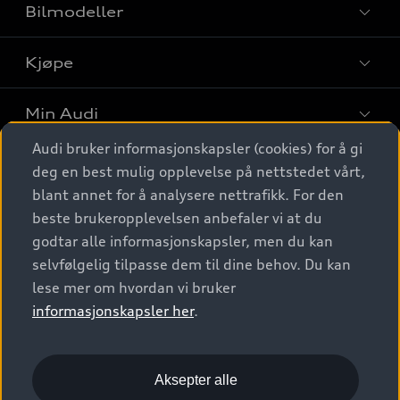
Bilmodeller
Kjøpe
Finn din Audi
Sammenlign bilmodeller
Min Audi
Kjøpshjelp
Elbiler
Audi bruker informasjonskapsler (cookies) for å gi
Biler på lager
Digitale tjenester
deg en best mulig opplevelse på nettstedet vårt,
Behold nybilfølelsen
SUV
Finn forhandler
blant annet for å analysere nettrafikk. For den
Garantert Audi Service
Stasjonsvogn
Audi Norge
beste brukeropplevelsen anbefaler vi at du
Audi digitale tjenester
Bestill prøvekjøring
godtar alle informasjonskapsler, men du kan
Audi Originalt tilbehør
Sportback
Audi connect
Kontakt forhandler
selvfølgelig tilpasse dem til dine behov. Du kan
Kundeservice
Verkstedtjenester
S/RS
lese mer om hvordan vi bruker
Functions on demand
Prislister
Audi Driving Experience
informasjonskapsler her
.
Konseptbiler og prototyper
Audi Charging
Leasing
Nyhetsbrev
© 2026 AUDI NORGE. All Rights Reserved.
Kom i gang med myAudi
Bilgarantier
Presse
Aksepter alle
Imprint
Ansvarserklæring
Personvern