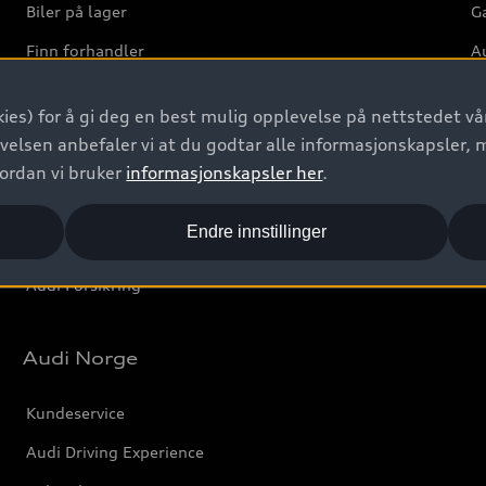
Biler på lager
Ga
Finn forhandler
Au
Bestill prøvekjøring
Ve
ies) for å gi deg en best mulig opplevelse på nettstedet vår
Kontakt forhandler
velsen anbefaler vi at du godtar alle informasjonskapsler, 
Prislister
vordan vi bruker
informasjonskapsler her
.
Leasing
Endre innstillinger
Bilgarantier
Audi Forsikring
Audi Norge
Kundeservice
Audi Driving Experience