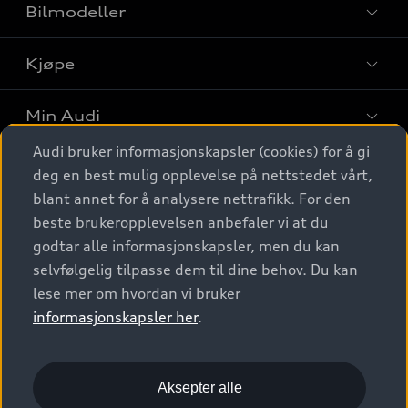
Bilmodeller
Kjøpe
Finn din Audi
Sammenlign bilmodeller
Min Audi
Kjøpshjelp
Elbiler
Audi bruker informasjonskapsler (cookies) for å gi
Biler på lager
Digitale tjenester
deg en best mulig opplevelse på nettstedet vårt,
Behold nybilfølelsen
SUV
Finn forhandler
blant annet for å analysere nettrafikk. For den
Garantert Audi Service
Stasjonsvogn
Audi Norge
beste brukeropplevelsen anbefaler vi at du
Audi digitale tjenester
Bestill prøvekjøring
godtar alle informasjonskapsler, men du kan
Audi Originalt tilbehør
Sportback
Audi connect
Kontakt forhandler
selvfølgelig tilpasse dem til dine behov. Du kan
Kundeservice
Verkstedtjenester
S/RS
lese mer om hvordan vi bruker
Functions on demand
Prislister
Audi Driving Experience
informasjonskapsler her
.
Konseptbiler og prototyper
Audi Charging
Leasing
Nyhetsbrev
© 2026 AUDI NORGE. All Rights Reserved.
Kom i gang med myAudi
Bilgarantier
Presse
Aksepter alle
Imprint
Ansvarserklæring
Personvern