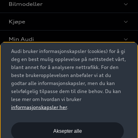
Bilmodeller
Kjøpe
Finn din Audi
Sammenlign bilmodeller
Min Audi
Kjøpshjelp
Elbiler
Audi bruker informasjonskapsler (cookies) for å gi
Biler på lager
Digitale tjenester
deg en best mulig opplevelse på nettstedet vårt,
Behold nybilfølelsen
SUV
Finn forhandler
blant annet for å analysere nettrafikk. For den
Garantert Audi Service
Stasjonsvogn
Audi Norge
beste brukeropplevelsen anbefaler vi at du
Audi digitale tjenester
Bestill prøvekjøring
godtar alle informasjonskapsler, men du kan
Audi Originalt tilbehør
Sportback
Audi connect
Kontakt forhandler
selvfølgelig tilpasse dem til dine behov. Du kan
Kundeservice
Verkstedtjenester
S/RS
lese mer om hvordan vi bruker
Functions on demand
Prislister
Audi Driving Experience
informasjonskapsler her
.
Konseptbiler og prototyper
Audi Charging
Leasing
Nyhetsbrev
© 2026 AUDI NORGE. All Rights Reserved.
Kom i gang med myAudi
Bilgarantier
Presse
Aksepter alle
Imprint
Ansvarserklæring
Personvern