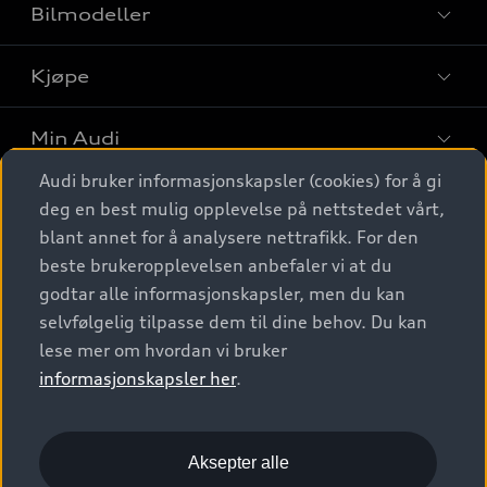
Bilmodeller
Kjøpe
Finn din Audi
Sammenlign bilmodeller
Min Audi
Kjøpshjelp
Elbiler
Audi bruker informasjonskapsler (cookies) for å gi
Biler på lager
Digitale tjenester
deg en best mulig opplevelse på nettstedet vårt,
Behold nybilfølelsen
SUV
Finn forhandler
blant annet for å analysere nettrafikk. For den
Garantert Audi Service
Stasjonsvogn
Audi Norge
beste brukeropplevelsen anbefaler vi at du
Audi digitale tjenester
Bestill prøvekjøring
godtar alle informasjonskapsler, men du kan
Audi Originalt tilbehør
Sportback
Audi connect
Kontakt forhandler
selvfølgelig tilpasse dem til dine behov. Du kan
Kundeservice
Verkstedtjenester
S/RS
lese mer om hvordan vi bruker
Functions on demand
Prislister
Audi Driving Experience
informasjonskapsler her
.
Konseptbiler og prototyper
Audi Charging
Leasing
Nyhetsbrev
© 2026 AUDI NORGE. All Rights Reserved.
Kom i gang med myAudi
Bilgarantier
Presse
Aksepter alle
Imprint
Ansvarserklæring
Personvern