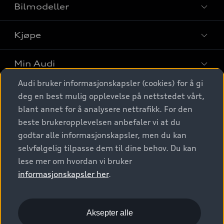
Bilmodeller
Kjøpe
Finn din Audi
Sammenlign bilmodeller
Min Audi
Kjøpshjelp
Elbiler
Audi bruker informasjonskapsler (cookies) for å gi
Biler på lager
Digitale tjenester
deg en best mulig opplevelse på nettstedet vårt,
Behold nybilfølelsen
SUV
Finn forhandler
blant annet for å analysere nettrafikk. For den
Garantert Audi Service
Stasjonsvogn
Audi Norge
beste brukeropplevelsen anbefaler vi at du
Audi digitale tjenester
Bestill prøvekjøring
godtar alle informasjonskapsler, men du kan
Audi Originalt tilbehør
Sportback
Audi connect
Kontakt forhandler
selvfølgelig tilpasse dem til dine behov. Du kan
Kundeservice
Verkstedtjenester
S/RS
lese mer om hvordan vi bruker
Functions on demand
Prislister
Audi Driving Experience
informasjonskapsler her
.
Konseptbiler og prototyper
Audi Charging
Leasing
Nyhetsbrev
© 2026 AUDI NORGE. All Rights Reserved.
Kom i gang med myAudi
Bilgarantier
Presse
Aksepter alle
Imprint
Ansvarserklæring
Personvern