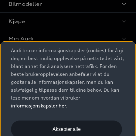
Bilmodeller
Kjøpe
Finn din Audi
Sammenlign bilmodeller
Min Audi
Kjøpshjelp
Elbiler
Audi bruker informasjonskapsler (cookies) for å gi
Biler på lager
Digitale tjenester
deg en best mulig opplevelse på nettstedet vårt,
Behold nybilfølelsen
SUV
Finn forhandler
blant annet for å analysere nettrafikk. For den
Garantert Audi Service
Stasjonsvogn
Audi Norge
beste brukeropplevelsen anbefaler vi at du
Audi digitale tjenester
Bestill prøvekjøring
godtar alle informasjonskapsler, men du kan
Audi Originalt tilbehør
Sportback
Audi connect
Kontakt forhandler
selvfølgelig tilpasse dem til dine behov. Du kan
Kundeservice
Verkstedtjenester
S/RS
lese mer om hvordan vi bruker
Functions on demand
Prislister
Audi Driving Experience
informasjonskapsler her
.
Konseptbiler og prototyper
Audi Charging
Leasing
Nyhetsbrev
© 2026 AUDI NORGE. All Rights Reserved.
Kom i gang med myAudi
Bilgarantier
Presse
Aksepter alle
Imprint
Ansvarserklæring
Personvern