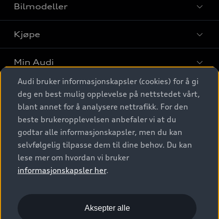
Bilmodeller
Kjøpe
Finn din Audi
Sammenlign bilmodeller
Min Audi
Kjøpshjelp
Elbiler
Audi bruker informasjonskapsler (cookies) for å gi
Biler på lager
Digitale tjenester
deg en best mulig opplevelse på nettstedet vårt,
Behold nybilfølelsen
SUV
Finn forhandler
blant annet for å analysere nettrafikk. For den
Garantert Audi Service
Stasjonsvogn
Audi Norge
beste brukeropplevelsen anbefaler vi at du
Audi digitale tjenester
Bestill prøvekjøring
godtar alle informasjonskapsler, men du kan
Audi Originalt tilbehør
Sportback
Audi connect
Kontakt forhandler
selvfølgelig tilpasse dem til dine behov. Du kan
Kundeservice
Verkstedtjenester
S/RS
lese mer om hvordan vi bruker
Functions on demand
Prislister
Audi Driving Experience
informasjonskapsler her
.
Konseptbiler og prototyper
Audi Charging
Leasing
Nyhetsbrev
© 2026 AUDI NORGE. All Rights Reserved.
Kom i gang med myAudi
Bilgarantier
Presse
Aksepter alle
Imprint
Ansvarserklæring
Personvern