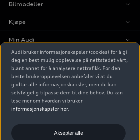
Bilmodeller
Kjøpe
Finn din Audi
Sammenlign bilmodeller
Min Audi
Kjøpshjelp
Elbiler
Audi bruker informasjonskapsler (cookies) for å gi
Biler på lager
Digitale tjenester
deg en best mulig opplevelse på nettstedet vårt,
Behold nybilfølelsen
SUV
Finn forhandler
blant annet for å analysere nettrafikk. For den
Garantert Audi Service
Stasjonsvogn
Audi Norge
beste brukeropplevelsen anbefaler vi at du
Audi digitale tjenester
Bestill prøvekjøring
godtar alle informasjonskapsler, men du kan
Audi Originalt tilbehør
Sportback
Audi connect
Kontakt forhandler
selvfølgelig tilpasse dem til dine behov. Du kan
Kundeservice
Verkstedtjenester
S/RS
lese mer om hvordan vi bruker
Functions on demand
Prislister
Audi Driving Experience
informasjonskapsler her
.
Konseptbiler og prototyper
Audi Charging
Leasing
Nyhetsbrev
© 2026 AUDI NORGE. All Rights Reserved.
Kom i gang med myAudi
Bilgarantier
Presse
Aksepter alle
Imprint
Ansvarserklæring
Personvern