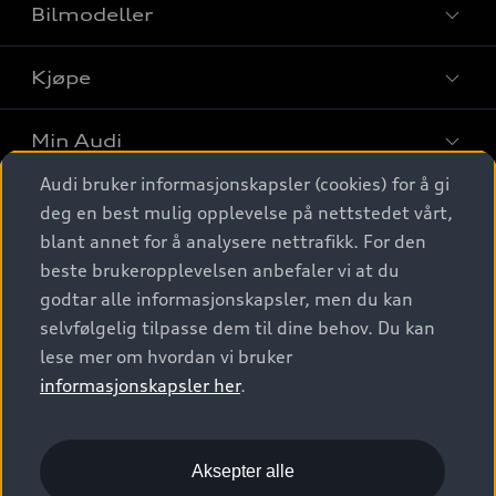
Bilmodeller
Kjøpe
Finn din Audi
Sammenlign bilmodeller
Min Audi
Kjøpshjelp
Elbiler
Audi bruker informasjonskapsler (cookies) for å gi
Biler på lager
Digitale tjenester
deg en best mulig opplevelse på nettstedet vårt,
Behold nybilfølelsen
SUV
Finn forhandler
blant annet for å analysere nettrafikk. For den
Garantert Audi Service
Stasjonsvogn
Audi Norge
beste brukeropplevelsen anbefaler vi at du
Audi digitale tjenester
Bestill prøvekjøring
godtar alle informasjonskapsler, men du kan
Audi Originalt tilbehør
Sportback
Audi connect
Kontakt forhandler
selvfølgelig tilpasse dem til dine behov. Du kan
Kundeservice
Verkstedtjenester
S/RS
lese mer om hvordan vi bruker
Functions on demand
Prislister
Audi Driving Experience
informasjonskapsler her
.
Konseptbiler og prototyper
Audi Charging
Leasing
Nyhetsbrev
© 2026 AUDI NORGE. All Rights Reserved.
Kom i gang med myAudi
Bilgarantier
Presse
Aksepter alle
Imprint
Ansvarserklæring
Personvern