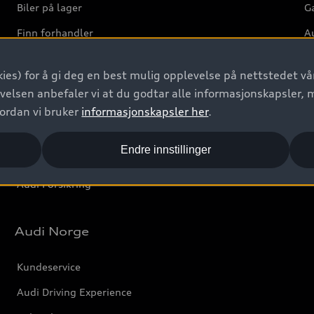
Biler på lager
Ga
Finn forhandler
Au
Bestill prøvekjøring
Ve
ies) for å gi deg en best mulig opplevelse på nettstedet vår
Kontakt forhandler
velsen anbefaler vi at du godtar alle informasjonskapsler, 
Prislister
vordan vi bruker
informasjonskapsler her
.
Leasing
Endre innstillinger
Bilgarantier
Audi Forsikring
Audi Norge
Kundeservice
Audi Driving Experience