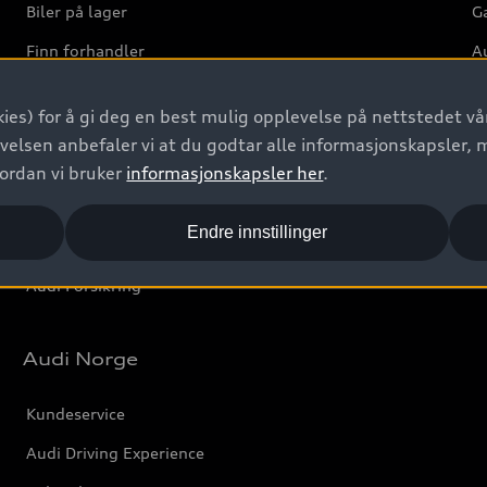
Biler på lager
Ga
Finn forhandler
Au
Bestill prøvekjøring
Ve
ies) for å gi deg en best mulig opplevelse på nettstedet vår
Kontakt forhandler
velsen anbefaler vi at du godtar alle informasjonskapsler, 
Prislister
vordan vi bruker
informasjonskapsler her
.
Leasing
Endre innstillinger
Bilgarantier
Audi Forsikring
Audi Norge
Kundeservice
Audi Driving Experience