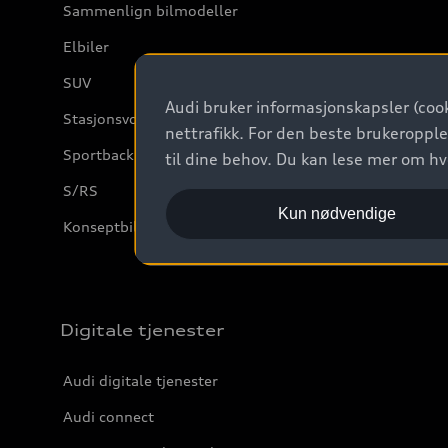
Sammenlign bilmodeller
Elbiler
SUV
Audi bruker informasjonskapsler (cook
Stasjonsvogn
nettrafikk. For den beste brukeropple
Sportback
til dine behov. Du kan lese mer om h
S/RS
Kun nødvendige
Konseptbiler og prototyper
Digitale tjenester
Audi digitale tjenester
Audi connect