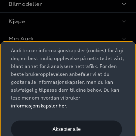
Bilmodeller
Kjøpe
Finn din Audi
Sammenlign bilmodeller
Min Audi
Kjøpshjelp
Elbiler
Audi bruker informasjonskapsler (cookies) for å gi
Biler på lager
Digitale tjenester
deg en best mulig opplevelse på nettstedet vårt,
Behold nybilfølelsen
SUV
Finn forhandler
blant annet for å analysere nettrafikk. For den
Garantert Audi Service
Stasjonsvogn
Audi Norge
beste brukeropplevelsen anbefaler vi at du
Audi digitale tjenester
Bestill prøvekjøring
godtar alle informasjonskapsler, men du kan
Audi Originalt tilbehør
Sportback
Audi connect
Kontakt forhandler
selvfølgelig tilpasse dem til dine behov. Du kan
Kundeservice
Verkstedtjenester
S/RS
lese mer om hvordan vi bruker
Functions on demand
Prislister
Audi Driving Experience
informasjonskapsler her
.
Konseptbiler og prototyper
Audi Charging
Leasing
Nyhetsbrev
© 2026 AUDI NORGE. All Rights Reserved.
Kom i gang med myAudi
Bilgarantier
Presse
Aksepter alle
Imprint
Ansvarserklæring
Personvern