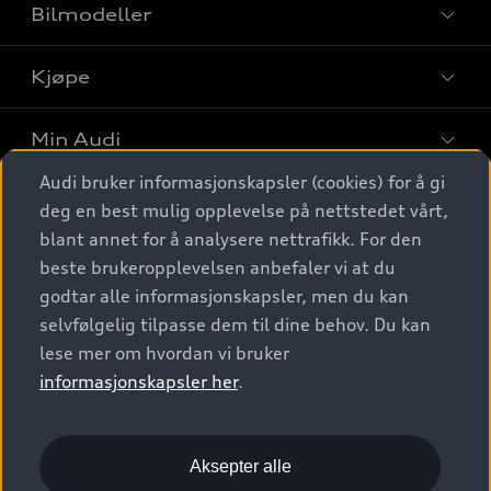
Bilmodeller
Kjøpe
Finn din Audi
Sammenlign bilmodeller
Min Audi
Kjøpshjelp
Elbiler
Audi bruker informasjonskapsler (cookies) for å gi
Biler på lager
Digitale tjenester
deg en best mulig opplevelse på nettstedet vårt,
Behold nybilfølelsen
SUV
Finn forhandler
blant annet for å analysere nettrafikk. For den
Garantert Audi Service
Stasjonsvogn
Audi Norge
beste brukeropplevelsen anbefaler vi at du
Audi digitale tjenester
Bestill prøvekjøring
godtar alle informasjonskapsler, men du kan
Audi Originalt tilbehør
Sportback
Audi connect
Kontakt forhandler
selvfølgelig tilpasse dem til dine behov. Du kan
Kundeservice
Verkstedtjenester
S/RS
lese mer om hvordan vi bruker
Functions on demand
Prislister
Audi Driving Experience
informasjonskapsler her
.
Konseptbiler og prototyper
Audi Charging
Leasing
Nyhetsbrev
© 2026 AUDI NORGE. All Rights Reserved.
Kom i gang med myAudi
Bilgarantier
Presse
Aksepter alle
Imprint
Ansvarserklæring
Personvern