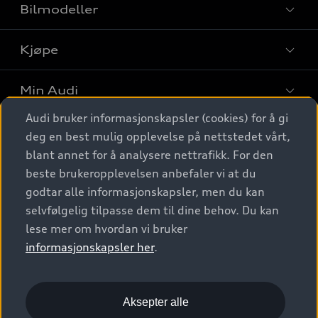
Bilmodeller
Kjøpe
Finn din Audi
Sammenlign bilmodeller
Min Audi
Kjøpshjelp
Elbiler
Audi bruker informasjonskapsler (cookies) for å gi
Biler på lager
Digitale tjenester
deg en best mulig opplevelse på nettstedet vårt,
Behold nybilfølelsen
SUV
Finn forhandler
blant annet for å analysere nettrafikk. For den
Garantert Audi Service
Stasjonsvogn
Audi Norge
beste brukeropplevelsen anbefaler vi at du
Audi digitale tjenester
Bestill prøvekjøring
godtar alle informasjonskapsler, men du kan
Audi Originalt tilbehør
Sportback
Audi connect
Kontakt forhandler
selvfølgelig tilpasse dem til dine behov. Du kan
Kundeservice
Verkstedtjenester
S/RS
lese mer om hvordan vi bruker
Functions on demand
Prislister
Audi Driving Experience
informasjonskapsler her
.
Konseptbiler og prototyper
Audi Charging
Leasing
Nyhetsbrev
© 2026 AUDI NORGE. All Rights Reserved.
Kom i gang med myAudi
Bilgarantier
Presse
Aksepter alle
Imprint
Ansvarserklæring
Personvern