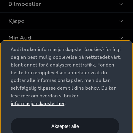
Bilmodeller
Kjøpe
Finn din Audi
Sammenlign bilmodeller
Min Audi
Kjøpshjelp
Elbiler
Audi bruker informasjonskapsler (cookies) for å gi
Biler på lager
Digitale tjenester
deg en best mulig opplevelse på nettstedet vårt,
Behold nybilfølelsen
SUV
Finn forhandler
blant annet for å analysere nettrafikk. For den
Garantert Audi Service
Stasjonsvogn
Audi Norge
beste brukeropplevelsen anbefaler vi at du
Audi digitale tjenester
Bestill prøvekjøring
godtar alle informasjonskapsler, men du kan
Audi Originalt tilbehør
Sportback
Audi connect
Kontakt forhandler
selvfølgelig tilpasse dem til dine behov. Du kan
Kundeservice
Verkstedtjenester
S/RS
lese mer om hvordan vi bruker
Functions on demand
Prislister
Audi Driving Experience
informasjonskapsler her
.
Konseptbiler og prototyper
Audi Charging
Leasing
Nyhetsbrev
© 2026 AUDI NORGE. All Rights Reserved.
Kom i gang med myAudi
Bilgarantier
Presse
Aksepter alle
Imprint
Ansvarserklæring
Personvern